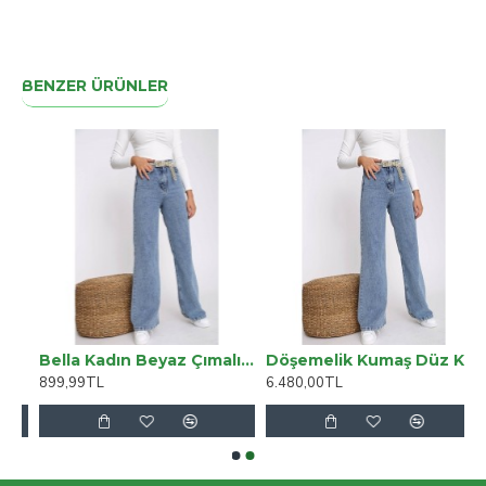
BENZER ÜRÜNLER
Bella Kadın Beyaz Çımalı Yüksek Bel Salaş Paça Salaş Pantolon Palazzo
Döşemelik Kumaş Düz Keten Lastikli Kayma Yapmayan 3311 Takım Koltuk Örtüsü
899,99TL
6.480,00TL