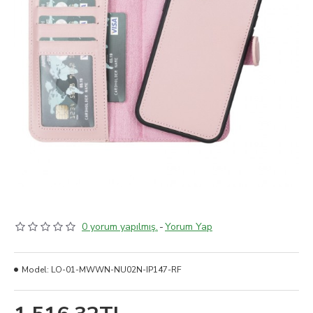
0 yorum yapılmış.
-
Yorum Yap
Model:
LO-01-MWWN-NU02N-IP147-RF