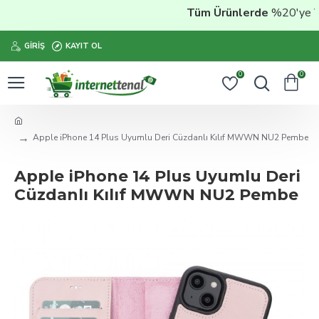
Tüm Ürünlerde
%20'ye Vara
GIRIŞ
KAYIT OL
0
0
Apple iPhone 14 Plus Uyumlu Deri Cüzdanlı Kılıf MWWN NU2 Pembe
Apple iPhone 14 Plus Uyumlu Deri
Cüzdanlı Kılıf MWWN NU2 Pembe