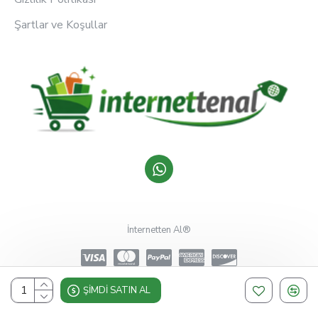
Şartlar ve Koşullar
İnternetten Al®
ŞIMDI SATIN AL
Design, Hosting & Support By Shopgez.com