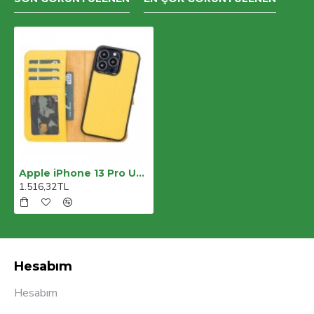
Apple iPhone 13 Pro Uyumlu Deri Cüzdanlı Kılıf FL12 Sarı
1.516,32TL
Hesabım
Hesabım