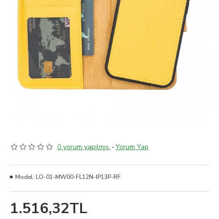
0 yorum yapılmış.
-
Yorum Yap
Model:
LO-01-MW00-FL12N-IP13P-RF
1.516,32TL