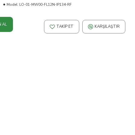
Model:
LO-01-MW00-FL12N-IP134-RF
N AL
TAKIP ET
KARŞILAŞTIR