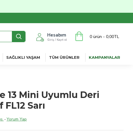
Hesabım
0 ürün - 0,00TL
Giriş / Kayıt ol
SAĞLIKLI YAŞAM
TÜM ÜRÜNLER
KAMPANYALAR
e 13 Mini Uyumlu Deri
f FL12 Sarı
ş.
-
Yorum Yap