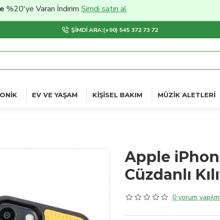
e Varan İndirim
Şimdi satın al
ŞIMDI ARA:(+90) 545 372 73 72
ONIK
EV VE YAŞAM
KIŞISEL BAKIM
MÜZIK ALETLERI
Apple iPhon
Cüzdanlı Kılı
0 yorum yapılmı