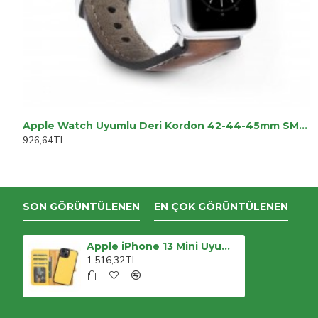
Apple Watch Uyumlu Deri Kordon 42-44-45mm SM26 Kahve
926,64TL
SON GÖRÜNTÜLENEN
EN ÇOK GÖRÜNTÜLENEN
Apple iPhone 13 Mini Uyumlu Deri Cüzdanlı Kılıf FL12 Sarı
1.516,32TL