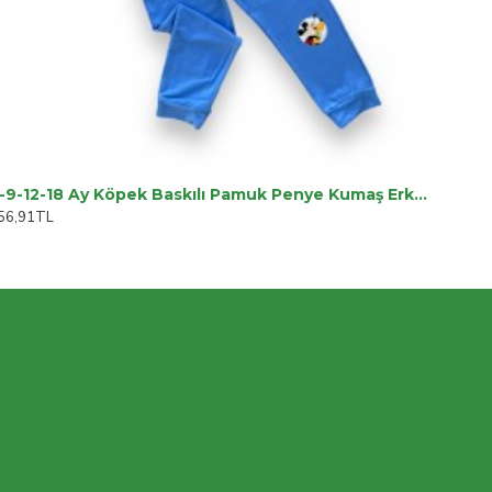
6-9-12-18 Ay Köpek Baskılı Pamuk Penye Kumaş Erkek Bebek Takımı
56,91TL