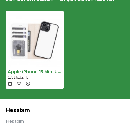
Apple iPhone 13 Mini Uyumlu Deri Cüzdanlı Kılıf F3 Beyaz
1.516,32TL
Hesabım
Hesabım