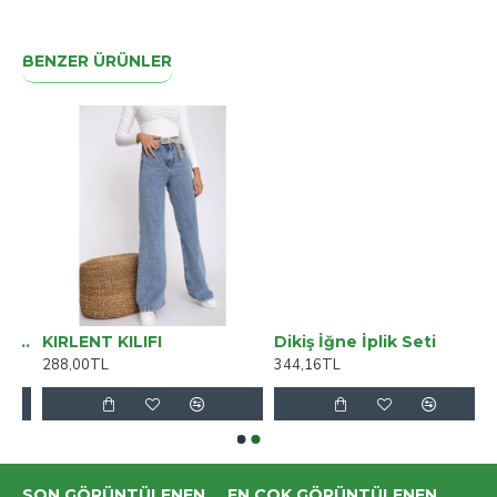
BENZER ÜRÜNLER
avi Bıyıklı Süper Skinny Jeans Pantolon Toparlayıcı
KIRLENT KILIFI
Dikiş İğne İplik Seti
288,00TL
344,16TL
SON GÖRÜNTÜLENEN
EN ÇOK GÖRÜNTÜLENEN