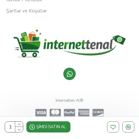
Şartlar ve Koşullar
İnternetten Al®
ŞIMDI SATIN AL
Design, Hosting & Support By Shopgez.com