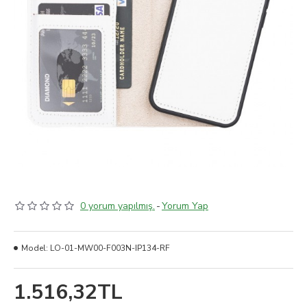
0 yorum yapılmış.
-
Yorum Yap
Model:
LO-01-MW00-F003N-IP134-RF
1.516,32TL