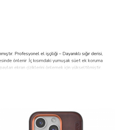
ştır. Profesyonel el işçiliği – Dayanıklı sığır derisi,
esinde önlenir .İç kısımdaki yumuşak süet ek koruma
ları ekran çiziklerini önlemek için yükseltilmiştir.
ökmesi kolaydır. Neden Biz? ✨ Özelleştirme Sınırsızlığı:
ayanıklılık: En kaliteli deri malzemelerini kullanarak
değiliz. Müşteri memnuniyeti odaklı çalışarak en iyi
z.