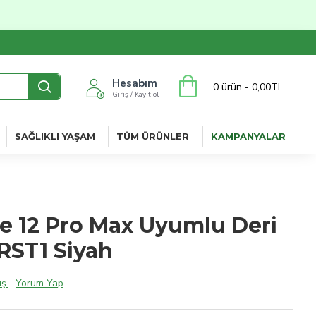
Hesabım
0 ürün - 0,00TL
Giriş / Kayıt ol
SAĞLIKLI YAŞAM
TÜM ÜRÜNLER
KAMPANYALAR
e 12 Pro Max Uyumlu Deri
RST1 Siyah
ş.
-
Yorum Yap