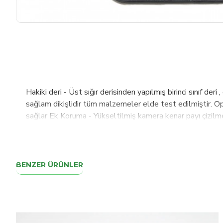
Hakiki deri - Üst sığır derisinden yapılmış birinci sınıf de
sağlam dikişlidir tüm malzemeler elde test edilmiştir. O
sağlar Ek Koruma - Yükseltilmiş kamera kenar payı çizilmek
Kullanım kolaylığı- Kılıf sökülmeden tüm bağlantı noktala
İster adınızı, isterseniz sevdiğiniz bir sözü ya da sloganı e
ürettiğimiz ürünlerimiz, uzun ömürlü ve şık bir kullanım 
deneyimi sunmaya özen gösteriyoruz. Son olarak kişiselleş
BENZER ÜRÜNLER