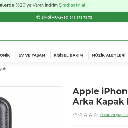
e
%20'ye Varan İndirim
Şimdi satın al
ŞIMDI ARA:(+90) 545 372 73 72
ONIK
EV VE YAŞAM
KIŞISEL BAKIM
MÜZIK ALETLERI
iyah
Apple iPhon
Arka Kapak 
0 yorum yapılmı