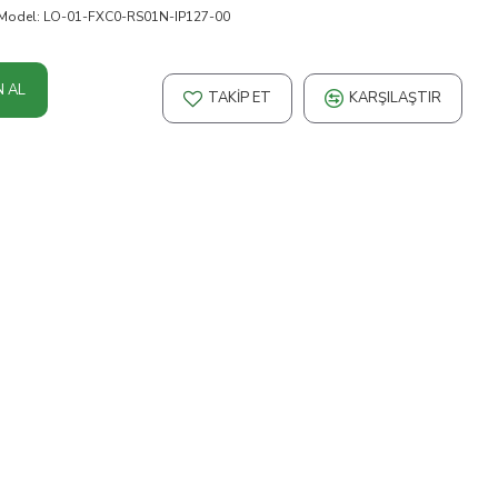
Model:
LO-01-FXC0-RS01N-IP127-00
N AL
TAKIP ET
KARŞILAŞTIR