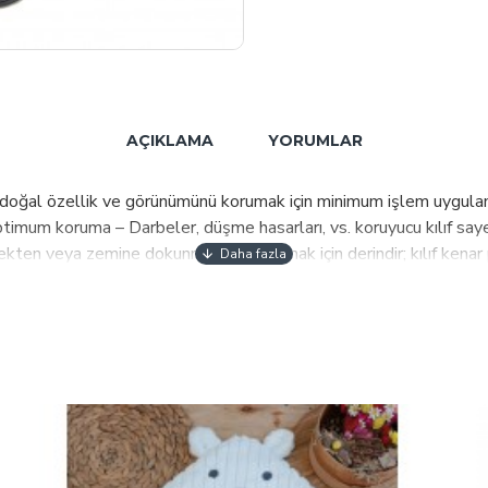
AÇIKLAMA
YORUMLAR
ri , doğal özellik ve görünümünü korumak için minimum işlem uygulanmı
ptimum koruma – Darbeler, düşme hasarları, vs. koruyucu kılıf say
ten veya zemine dokunmaktan korumak için derindir; kılıf kenar pay
rına, kontrollere ve düğmelere kolayca erişilebilir. Takması ve s
kleyerek ürünlerinizi kendinize özgü kılabilirsiniz. ???? Kalite ve D
sunar. ???? Müşteri Memnuniyeti: Siz memnun değilseniz, biz mutlu 
tirme yapılmış ürünlerde iade imkanı olmadığını belirtmek isteri