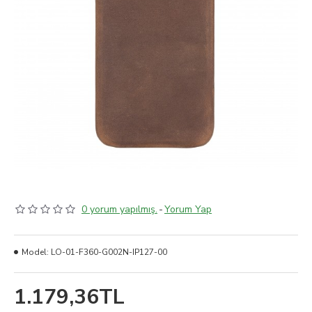
0 yorum yapılmış.
-
Yorum Yap
Model:
LO-01-F360-G002N-IP127-00
1.179,36TL