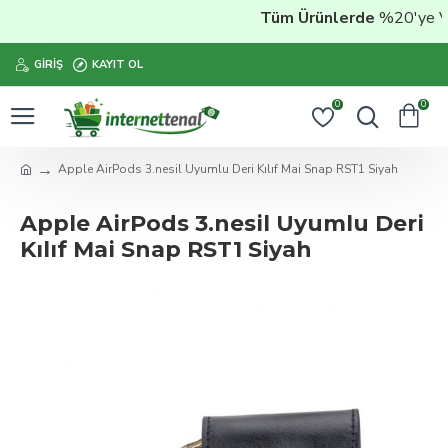
Tüm Ürünlerde
%20'ye Vara
GIRIŞ
KAYIT OL
0
0
Apple AirPods 3.nesil Uyumlu Deri Kılıf Mai Snap RST1 Siyah
Apple AirPods 3.nesil Uyumlu Deri
Kılıf Mai Snap RST1 Siyah