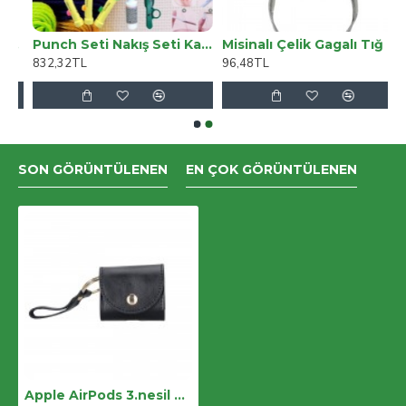
ek Boy Yüksel Bel Kot Pantalon
Punch Seti Nakış Seti Kasnaklı Kendin Yap Seti Seri 46
Misinalı Çelik Gagalı Tığ Şiş 6 Numara 60 Cm
832,32TL
96,48TL
SON GÖRÜNTÜLENEN
EN ÇOK GÖRÜNTÜLENEN
Apple AirPods 3.nesil Uyumlu Deri Kılıf Mai Snap RST1 Siyah