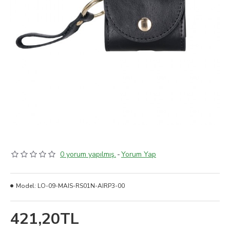
0 yorum yapılmış.
-
Yorum Yap
Model:
LO-09-MAIS-RS01N-AIRP3-00
421,20TL