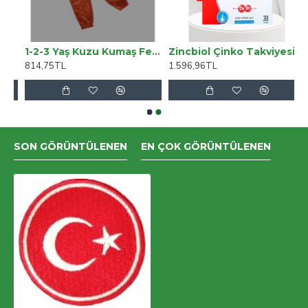
2
1-2-3 Yaş Kuzu Kumaş Fermuarlı Sweat Kadife Pantolonlu Uzun Kollu Kız Erkek Çocuk 2li Takım
Zincbiol Çinko Takviyesi 30 Tablet – 3’lü Ekonomik Set
814,75TL
1.596,96TL
SON GÖRÜNTÜLENEN
EN ÇOK GÖRÜNTÜLENEN