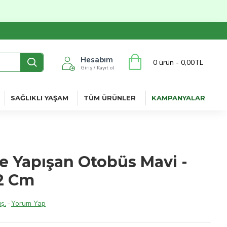
Hesabım
0 ürün - 0,00TL
Giriş / Kayıt ol
SAĞLIKLI YAŞAM
TÜM ÜRÜNLER
KAMPANYALAR
le Yapışan Otobüs Mavi -
2 Cm
ş.
-
Yorum Yap