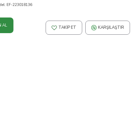
el:
EF-223018136
N AL
TAKIP ET
KARŞILAŞTIR