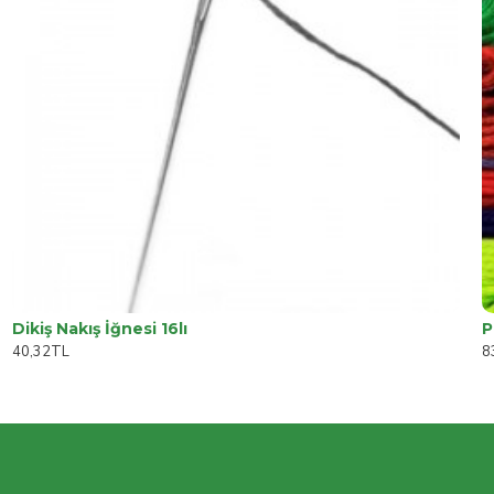
Dikiş Nakış İğnesi 16lı
40,32TL
8