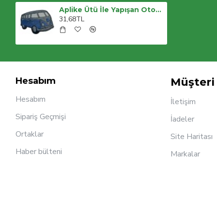
Aplike Ütü İle Yapışan Otobüs Mavi - Gri Arma 4x2 Cm
31,68TL
Hesabım
Müşteri 
Hesabım
İletişim
Sipariş Geçmişi
İadeler
Ortaklar
Site Haritası
Haber bülteni
Markalar