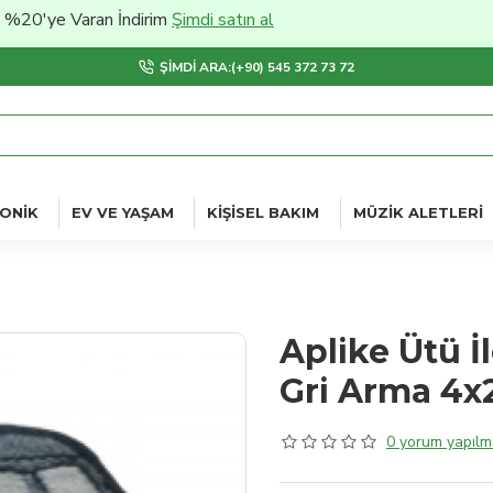
e Varan İndirim
Şimdi satın al
ŞIMDI ARA:(+90) 545 372 73 72
ONIK
EV VE YAŞAM
KIŞISEL BAKIM
MÜZIK ALETLERI
Aplike Ütü İ
Gri Arma 4x
0 yorum yapılmı