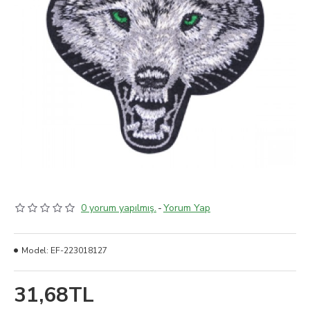
0 yorum yapılmış.
-
Yorum Yap
Model:
EF-223018127
31,68TL