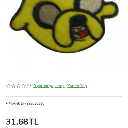
0 yorum yapılmış.
-
Yorum Yap
Model:
EF-223018125
31,68TL