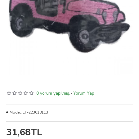
0 yorum yapılmış.
-
Yorum Yap
Model:
EF-223018113
31,68TL