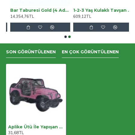
eans Pantolon (TOPARLAYICI)
Bar Taburesi Gold (4 Adet) - Beyaz
1-2-3 Yaş Kulaklı Tavşan Figürlü Kuzu Kumaş Sweat Pantolon Uzun Kollu Kız Erkek 2 Li Takımı
14.354,76TL
609,12TL
SON GÖRÜNTÜLENEN
EN ÇOK GÖRÜNTÜLENEN
Aplike Ütü İle Yapışan Jeep Pembe Arma 2,5x3 Cm
31,68TL