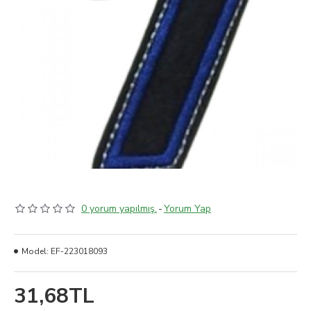
0 yorum yapılmış.
-
Yorum Yap
Model:
EF-223018093
31,68TL