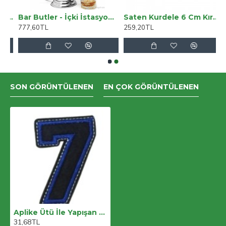
ki Deri, El Yapımı, Pop-Up Kartlık Cüzdan, Gölgeli Taba
Bar Butler - İçki İstasyonu İçecek Pompası
Saten Kurdele 6 Cm Kırmızı 10 Metre
777,60TL
259,20TL
SON GÖRÜNTÜLENEN
EN ÇOK GÖRÜNTÜLENEN
Aplike Ütü İle Yapışan 7 Rakamı Arma 2x5 Cm
31,68TL