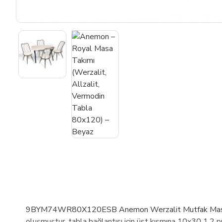
9BYM74WR80X120ESB Anemon Werzalit Mutfak Masası-Mas
oluşmuştur, tabla bağlantısı için üst kısmına 10x30 1.2 pr