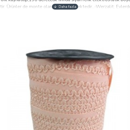
tir. Ürünler de monte olarak gönderilmektedir...-Werzalit; Evlerde
 alanlarda, kısaca yaşanılanher yerde güvenerek kullanabileceğini
rahatlığı bir arada sunan werzalit tabla temizlenebilir ve rahatlıkl
 tartışılmaz lider konumdadır.-Werzalit yongapan odunların incelt
l verilmesi,dekor kağıtları ile yüzeylerinin kaplanması ile oluşturu
-Kenarlarında pvc bant yoktur.-Werzalit masa masa iç mekanda oldu
kullanabilenen rahat ve en ekonomik üründür. Ürünü teslim ettikt
aber vermen yeterli. Senin için çözüm sürecini hemen başlatır, e
nünüzü gönderiyoruz.9DCS68 ESB Royal Tel Sandalye-İskeletin alt
ynatıldıktançapaz 5lik tel le güçlendirildikten sonra elektrostati
kısmına 5lik tel ile güçlendirilerek dekoratif şekilde kaynatılmas
ger konulup ve üzerine kumaş yada deri döşenmesinden elde edilmi
nti Ürünler de-monte olarak gönderilmektedir…Fabrikadan direkt ür
iz hep yanındayız. Eğer teslimattan sonra seni memnun etmeyen b
emnuniyetini sağlarız. .