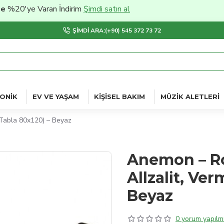
ye Varan İndirim
Şimdi satın al
ŞIMDI ARA:(+90) 545 372 73 72
ONIK
EV VE YAŞAM
KIŞISEL BAKIM
MÜZIK ALETLERI
 Tabla 80x120) – Beyaz
Anemon – Ro
Allzalit, Ve
Beyaz
0 yorum yapılmı