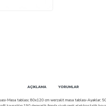
AÇIKLAMA
YORUMLAR
a tablası; 80x120 cm werzalit masa tablası-Ayaklar; 50x30 
ofil kaynatılıp;190 derecelik fırında siyah renk elektrostatik boy