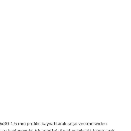
1.5 mm profilin kaynatılarak seşil verilmesinden
a ile kaplanmıştır. (de monte)-Ayarlanabilir alt bingo ayak