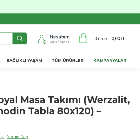
Hesabım
0 ürün - 0,00TL
Giriş / Kayıt ol
SAĞLIKLI YAŞAM
TÜM ÜRÜNLER
KAMPANYALAR
yal Masa Takımı (Werzalit,
rmodin Tabla 80x120) –
ş.
-
Yorum Yap