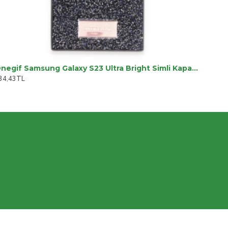
Onegif Samsung Galaxy S23 Ultra Bright Simli Kapak - Siyah
34,43TL