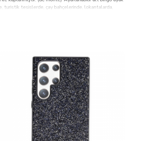
, turistik tesislerde, çay bahçelerinde, lokantalarda,
z bir malzemedir…-Farklı desenlerde yapılabilir olmaları
a istiflenebilir.-Günümüzde yapılan cafe ve sosyal alanlarda
ilerek talaş haline getirilmesi ve tutkal ve kimyevi
lan werzalit masa tablaları (werzalit masa tablaları)
ğu gibi dış mekanda da rahatlıkla kullanılabilen bir
en sonra da biz hep yanındayız. Eğer teslimattan sonra
n kısa sürede memnuniyetini sağlarız.Fabrikadan direkt
 ayak kısmı;.2mm 10x30 profilin kafes halinde kaynatılıp
k boya ile kaplamasından oluşmuştur.-Sırt ve oturak kısmı;
ındansonra elektrostatik boya ile kaplamasından
ştir.-Ölçüler: Oturak yüksekliği: 44cm yuvarlak , Sırt
etim yaparak 9 iş günü içinde siz müşterilerimize
ir durum olursa 14 gün içindebize haber vermen yeterli.