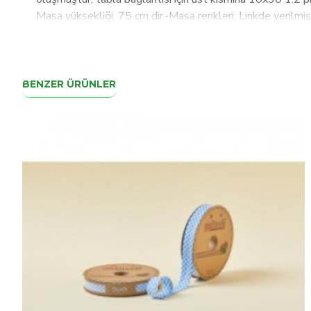
Masa yüksekliği, 75 cm dir.-Masa renkleri: Linkde verilmiş
pastanelerde, hastane ve yemekhanelerde vb. açık, kapalı
ve her alanda kullanılabilirliği ile müşterilerine keyif ve 
canlı ve modern ürünler talep edilir ve werzalit bu konuda
maddeler ile karıştırılıp, yüksek basınç ve sıcaklıkta şeki
BENZER ÜRÜNLER
preslerde tamamen bitmiş olarak imal edilen bir üründür.
üründür. Kafe, otel restoranlarda özellikle dış mekanda 
seni memnun etmeyen bir durum olursa 14 gün içindebize h
üretim yaparak 9 iş günü içinde siz müşterilerimize ürü
25mm 1,2mm kalınlığında çelik boru profilin bu profile ka
Sırt kısmı;16 mm 1 mm çelik profilin şekillendirilip arka 
oluşmuştur.-Oturak kısmı ise; Yonga lenhanın üzerine sün
Yüksekliği: 85cm Özel renk siparişi alınabilir.-2 yıl gara
ürününüzü gönderiyoruz.Ürünü teslim ettikten sonra da b
Senin için çözüm sürecini hemen başlatır, en kısa sürede m