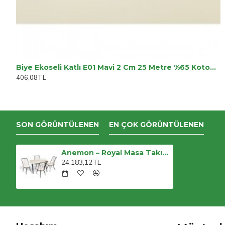
Biye Ekoseli Katlı E01 Mavi 2 Cm 25 Metre %65 Koton %35 Polyester
406,08TL
SON GÖRÜNTÜLENEN
EN ÇOK GÖRÜNTÜLENEN
Anemon – Royal Masa Takımı (Werzalit, Allzalit, Vermodin Tabla 80x120) – Beyaz
24.183,12TL