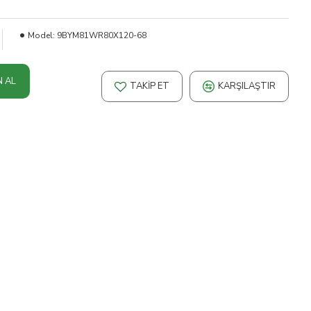
Model:
9BYM81WR80X120-68
N AL
TAKIP ET
KARŞILAŞTIR