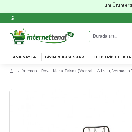
Tüm Ürünlerde
%20'
ANA SAYFA
GIYIM & AKSESUAR
ELEKTRIK ELEKTR
Anemon – Royal Masa Takımı (Werzalit, Allzalit, Vermodin