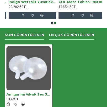
ik Masif Gül 4/4 VCR44R
Indigo Werzalit Yuvarlak - Tiffany Masa Takımı (90cm) - Akçaağaç
CDF Masa Tablası 90X180 - DCLTM2115
22.202,82TL
19.354,50TL
SON GÖRÜNTÜLENEN
EN ÇOK GÖRÜNTÜLENEN
Amigurimi Vikvik Ses 3,5 Cm 5li
31,68TL