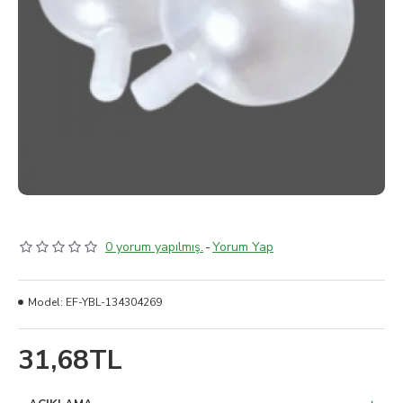
0 yorum yapılmış.
-
Yorum Yap
Model:
EF-YBL-134304269
31,68TL