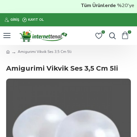
Tüm Ürünlerde
%20'ye Var
GIRIŞ
KAYIT OL
0
0
Amigurimi Vikvik Ses 3,5 Cm 5li
Amigurimi Vikvik Ses 3,5 Cm 5li