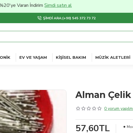
 Varan İndirim
Şimdi satın al
ŞIMDI ARA:(+90) 545 372 73 72
ONIK
EV VE YAŞAM
KIŞISEL BAKIM
MÜZIK ALETLERI
Alman Çelik 
0 yorum yapılmı
57,60TL
Mod