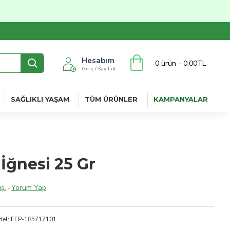
Hesabım
0 ürün - 0,00TL
Giriş / Kayıt ol
SAĞLIKLI YAŞAM
TÜM ÜRÜNLER
KAMPANYALAR
İğnesi 25 Gr
ş.
-
Yorum Yap
el:
EFP-185717101