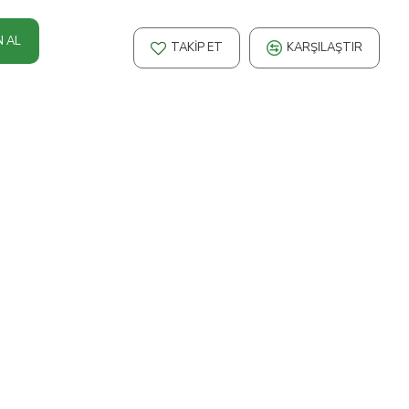
N AL
TAKIP ET
KARŞILAŞTIR