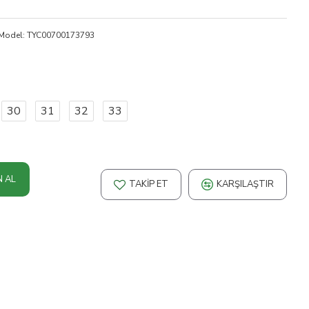
Model:
TYC00700173793
30
31
32
33
N AL
TAKIP ET
KARŞILAŞTIR