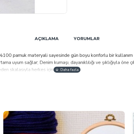
AÇIKLAMA
YORUMLAR
%100 pamuk materyali sayesinde gün boyu konforlu bir kullanım sağ
tama uyum sağlar; Denim kumaşı, dayanıklılığı ve şıklığıyla öne ç
en skalasıyla herkes için idealdir;