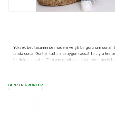
Yüksek bel tasarımı ile modern ve şık bir görünüm sunar; 
arada sunar; Günlük kullanıma uygun casual tarzıyla her or
bir dokunuş katar; Tüm yaş gruplarına hitap eden geniş bed
BENZER ÜRÜNLER