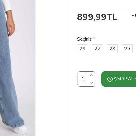
899,99TL
Seçiniz
26
27
28
29
ŞIMDI SATI