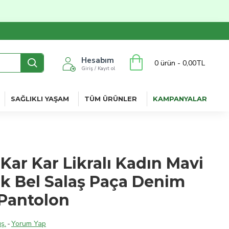
Hesabım
0 ürün - 0,00TL
Giriş / Kayıt ol
SAĞLIKLI YAŞAM
TÜM ÜRÜNLER
KAMPANYALAR
 Kar Kar Likralı Kadın Mavi
k Bel Salaş Paça Denim
 Pantolon
ş.
-
Yorum Yap