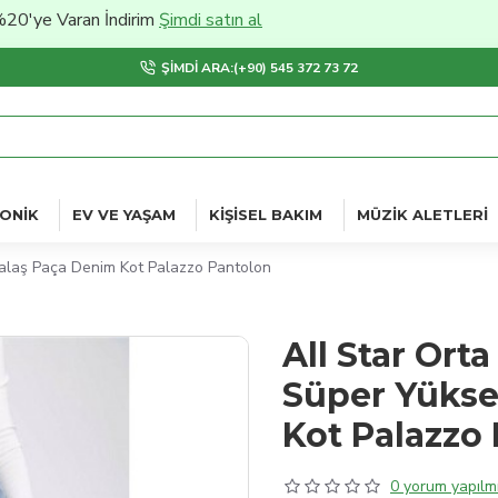
Varan İndirim
Şimdi satın al
ŞIMDI ARA:(+90) 545 372 73 72
ONIK
EV VE YAŞAM
KIŞISEL BAKIM
MÜZIK ALETLERI
 Salaş Paça Denim Kot Palazzo Pantolon
All Star Orta
Süper Yükse
Kot Palazzo
0 yorum yapılmı