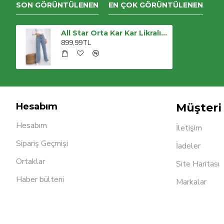
SON GÖRÜNTÜLENEN
EN ÇOK GÖRÜNTÜLENEN
All Star Orta Kar Kar Likralı Kadın Mavi Süper Yüksek Bel Salaş Paça Denim Kot Palazzo Pantolon
899,99TL
Hesabım
Müşteri 
Hesabım
İletişim
Sipariş Geçmişi
İadeler
Ortaklar
Site Haritası
Haber bülteni
Markalar