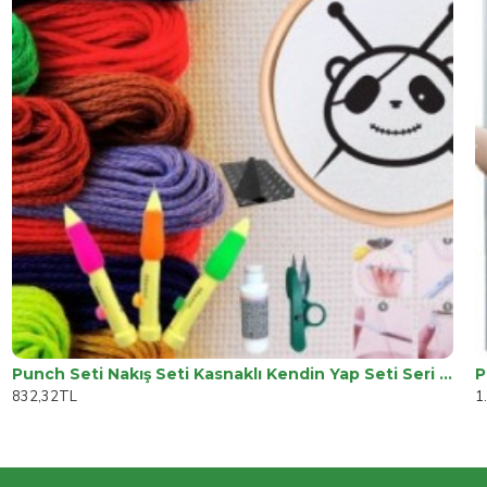
Punch Seti Nakış Seti Kasnaklı Kendin Yap Seti Seri 53
P
832,32TL
1