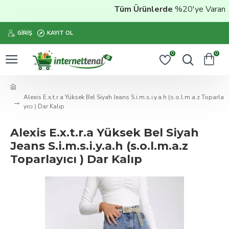
Tüm Ürünlerde
%20'ye Varan İnd
GIRIŞ
KAYIT OL
0
0
Alexis E.x.t.r.a Yüksek Bel Siyah Jeans S.i.m.s.i.y.a.h (s.o.l.m.a.z Toparla
yıcı ) Dar Kalıp
Alexis E.x.t.r.a Yüksek Bel Siyah
Jeans S.i.m.s.i.y.a.h (s.o.l.m.a.z
Toparlayıcı ) Dar Kalıp