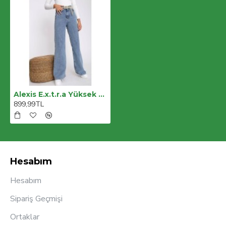
Alexis E.x.t.r.a Yüksek Bel Siyah Jeans S.i.m.s.i.y.a.h (s.o.l.m.a.z Toparlayıcı ) Dar Kalıp
899,99TL
Hesabım
Hesabım
Sipariş Geçmişi
Ortaklar