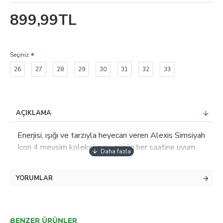
899,99TL
Seçiniz
26
27
28
29
30
31
32
33
AÇIKLAMA
Enerjisi, ışığı ve tarzıyla heyecan veren Alexis Simsiyah
Icon 4 mevsim koleksiyonu, günün her saatine uyum
sağlayabilen, stili ile fark yaratan kadınların favorisi
olacak parçalardan oluşuyor. Super Skinny Iconic High
YORUMLAR
Rise Slim Extrya yüksek Model Ölçüleri: Boy: 168 cm
Bel: 60 cm Göğüs: 88 cm Kalça: 88 cm Model
Üzerindeki Ürün Bedeni Jeanler İçin, Bel: 26 Kilo 49
Boy: 32 Diğer Ürünlerde: S Materiel:64% Cotton
BENZER ÜRÜNLER