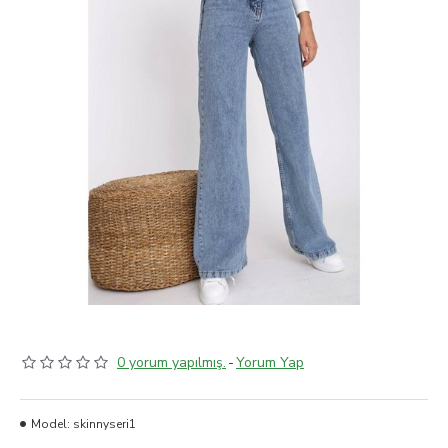
0 yorum yapılmış.
-
Yorum Yap
Model:
skinnyseri1