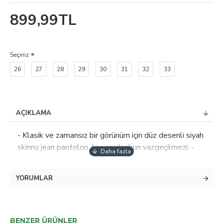
899,99TL
Seçiniz
26
27
28
29
30
31
32
33
AÇIKLAMA
- Klasik ve zamansız bir görünüm için düz desenli siyah
skinny jean pantolon, her gardırobun vazgeçilmezi; -
Yüksek bel tasarımı sayesinde vücut hatlarını zarifçe
sararak şık bir siluet oluşturur; - Orta boy kesimi ile
YORUMLAR
hem rahatlık hem de şıklığı bir arada sunar; günlük
kullanım için idealdir; - Orta kalınlıkta dokuma kumaşı,
mevsim geçişlerinde konforlu bir kullanım sağlar; -
%97 pamuk ve %3 elastan karışımından oluşan
BENZER ÜRÜNLER