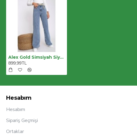
Alex Gold Simsiyah Siyah Skinny Kot Pantolon Siyah Toparlayıcı Etkili Likralı Yüksek Bel Jean
899,99TL
Hesabım
Hesabım
Sipariş Geçmişi
Ortaklar