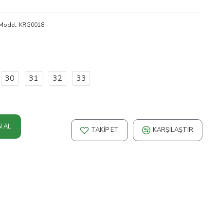
Model:
KRG0018
30
31
32
33
N AL
TAKIP ET
KARŞILAŞTIR