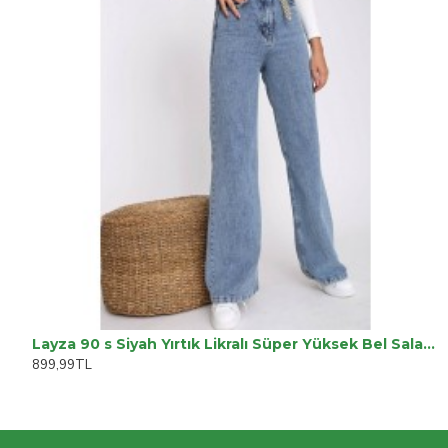
Layza 90 s Siyah Yırtık Likralı Süper Yüksek Bel Salaş Jean Pantolon. (SÜPER YÜKSEK.) Wide Leg.
899,99TL