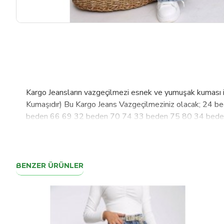
Kargo Jeansların vazgeçilmezi esnek ve yumuşak kuması il
Kumaşıdır) Bu Kargo Jeans Vazgeçilmeziniz olacak; 2
beden 66 69 32 beden 70 74 33 beden 75 80 34 beden 
vucuda gose yapılmıstır herkes boyunu kilosuna göre bas
tadılat ıle kullanabılır model bozulma yapmaz 40 dereced
BENZER ÜRÜNLER