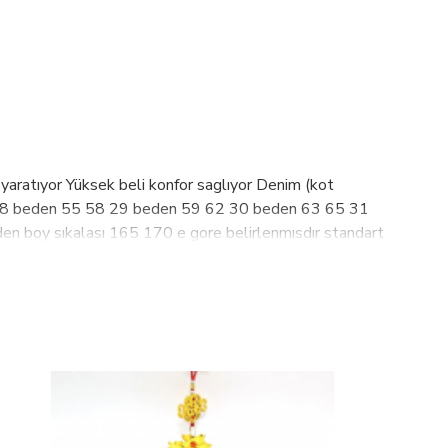
yaratıyor Yüksek beli konfor saglıyor Denim (kot
 28 beden 55 58 29 beden 59 62 30 beden 63 65 31
boy sıkalası 165 170 e gore belirlenmısdır standart
t 96 cm dır 175 cm Kadar olur 170 cm altı boyundakıler
Agartıcı kullanılmaz kuru temizleme yapılabilir;