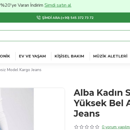
 Varan İndirim
Şimdi satın al
ŞIMDI ARA:(+90) 545 372 73 72
ONIK
EV VE YAŞAM
KIŞISEL BAKIM
MÜZIK ALETLERI
psiz Model Kargo Jeans
Alba Kadın S
Yüksek Bel 
Jeans
0 yorum yapılmı