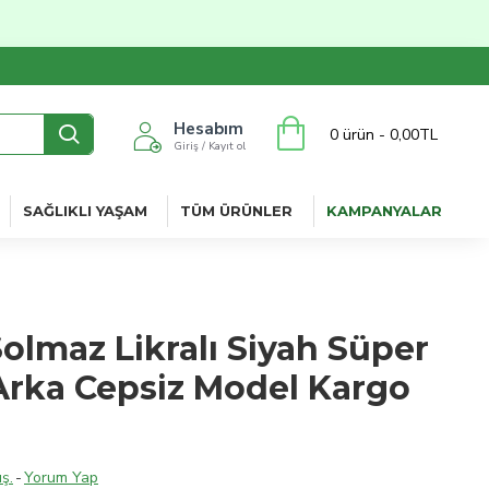
Hesabım
0 ürün - 0,00TL
Giriş / Kayıt ol
SAĞLIKLI YAŞAM
TÜM ÜRÜNLER
KAMPANYALAR
olmaz Likralı Siyah Süper
Arka Cepsiz Model Kargo
ş.
-
Yorum Yap