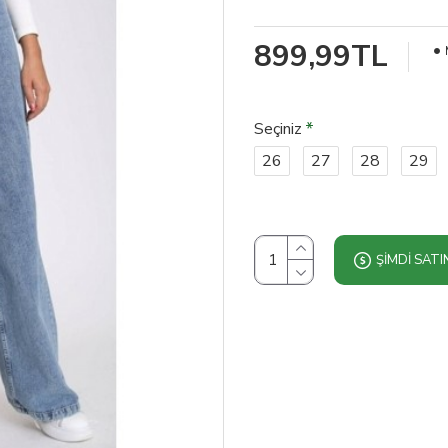
899,99TL
Seçiniz
26
27
28
29
ŞIMDI SATI