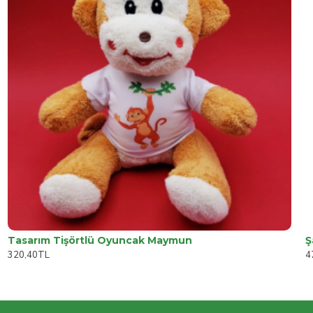
Tasarım Tişörtlü Oyuncak Maymun
Ş
320,40TL
4