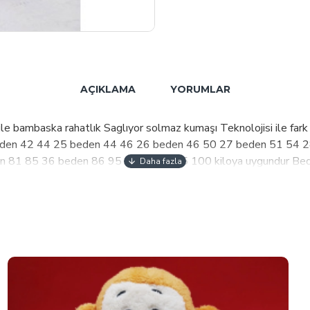
AÇIKLAMA
YORUMLAR
e bambaska rahatlık Saglıyor solmaz kumaşı Teknolojisi ile fark 
4 beden 42 44 25 beden 44 46 26 beden 46 50 27 beden 51 54
81 85 36 beden 86 95 38 beden 95 100 kiloya uygundur Beden 
enine göre 1 buyuk yada kucugunu secebilir Ürunun boyu standar
e tersden yumusatıcı kullanmadan yıkanır ise renk acması yapmaz 