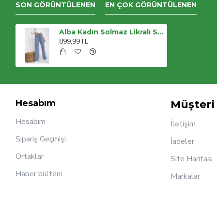
SON GÖRÜNTÜLENEN
EN ÇOK GÖRÜNTÜLENEN
Alba Kadın Solmaz Likralı Siyah Süper Yüksek Bel Arka Cepsiz Model Kargo Jeans
899,99TL
Hesabım
Müşteri 
Hesabım
İletişim
Sipariş Geçmişi
İadeler
Ortaklar
Site Haritası
Haber bülteni
Markalar