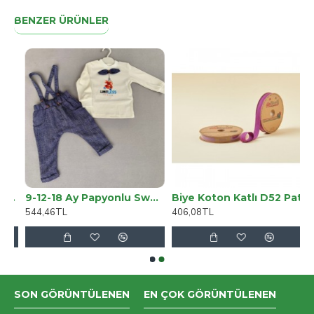
BENZER ÜRÜNLER
Cüzdan RST1 Siyah
9-12-18 Ay Papyonlu Sweat Kot Pantolon 2li Erkek Bebek Salopet Takımı
Biye Koton Katlı D52 Patlıcan Moru 2 Cm 25 Metre %65 Koton %35 Polyester
544,46TL
406,08TL
SON GÖRÜNTÜLENEN
EN ÇOK GÖRÜNTÜLENEN