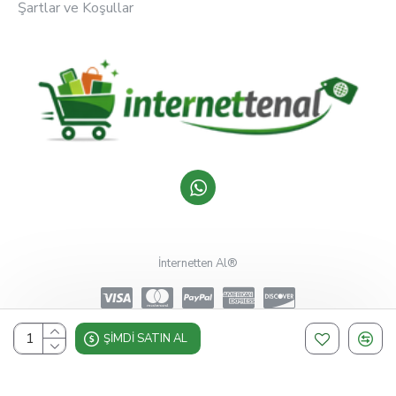
Şartlar ve Koşullar
İnternetten Al®
ŞIMDI SATIN AL
Design, Hosting & Support By Shopgez.com