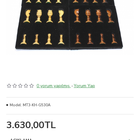
0 yorum yapılmış.
-
Yorum Yap
Model:
MT3-KH-G530A
3.630,00TL