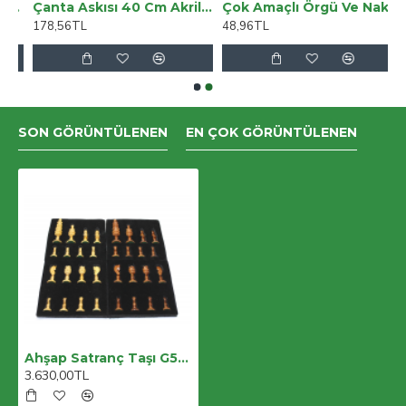
Kayma Yapmayan 3311 Takım Koltuk Örtüsü
Çanta Askısı 40 Cm Akrilik Yuvarlak Füme
Çok Amaçlı Örgü Ve Nakış İpi Sarı 6007
178,56TL
48,96TL
SON GÖRÜNTÜLENEN
EN ÇOK GÖRÜNTÜLENEN
Ahşap Satranç Taşı G530a
3.630,00TL