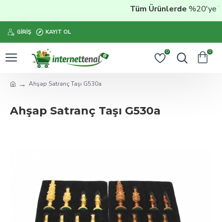
Tüm Ürünlerde
%20'ye Var
GIRIŞ
KAYIT OL
0
0
Ahşap Satranç Taşı G530a
Ahşap Satranç Taşı G530a