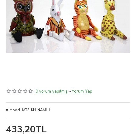
0 yorum yapılmış.
-
Yorum Yap
Model:
MT3-KH-NAMI-1
433,20TL