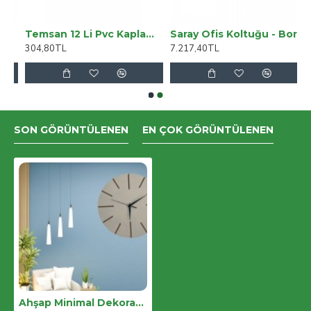
T2EF Taba
Temsan 12 Li Pvc Kaplama 20 Metre Çelik Çamaşır İpi
Saray Ofis Koltuğu - Bordo
304,80TL
7.217,40TL
SON GÖRÜNTÜLENEN
EN ÇOK GÖRÜNTÜLENEN
Ahşap Minimal Dekoratif Duvar Saati - 33x33 Cm Krem