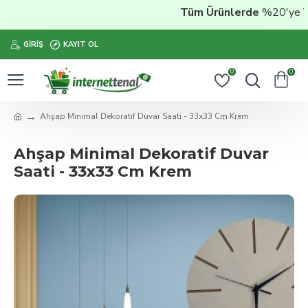
Tüm Ürünlerde
%20'ye Vara
GIRIŞ
KAYIT OL
0
0
Ahşap Minimal Dekoratif Duvar Saati - 33x33 Cm Krem
Ahşap Minimal Dekoratif Duvar
Saati - 33x33 Cm Krem