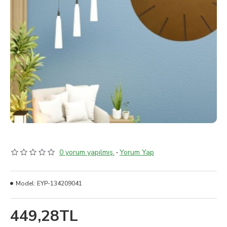
0 yorum yapılmış.
-
Yorum Yap
Model:
EYP-134209041
449,28TL