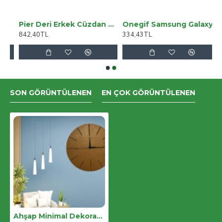
k Bel Pantolon
Pier Deri Erkek Cüzdan G2 Kahve
Onegif Samsung Galaxy A05 Bright Simli Kapak - Siyah
842,40TL
334,43TL
SON GÖRÜNTÜLENEN
EN ÇOK GÖRÜNTÜLENEN
Ahşap Minimal Dekoratif Duvar Saati - 33x33 Cm Açık Kahverengi