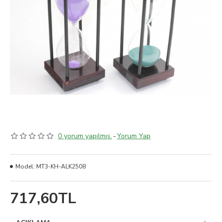
0 yorum yapılmış.
-
Yorum Yap
Model:
MT3-KH-ALK2508
717,60TL