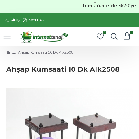
Tüm Ürünlerde
%20'ye Vara
GIRIŞ
KAYIT OL
0
0
Ahşap Kumsaati 10 Dk Alk2508
Ahşap Kumsaati 10 Dk Alk2508