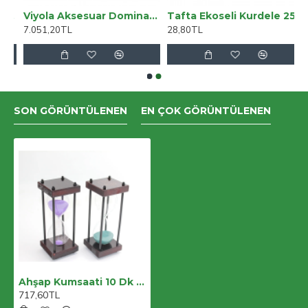
alı Orta Bel Jean Pantolon
Viyola Aksesuar Dominant Tel Thomastik Infeld TH-141
Tafta Ekoseli Kurdele 25 Mm Pembe 1 Metre
7.051,20TL
28,80TL
SON GÖRÜNTÜLENEN
EN ÇOK GÖRÜNTÜLENEN
Ahşap Kumsaati 10 Dk Alk2508
717,60TL