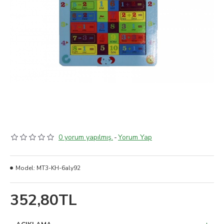
0 yorum yapılmış.
-
Yorum Yap
Model:
MT3-KH-6aly92
352,80TL