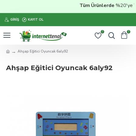
Tüm Ürünlerde
%20'ye Var
GIRIŞ
KAYIT OL
0
0
Ahşap Eğitici Oyuncak 6aly92
Ahşap Eğitici Oyuncak 6aly92