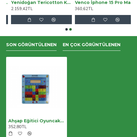
akış Seti Kasnaklı Kendin Yap Seti Seri 128
Yenidoğan Tericotton Kumaş Multi Mevsimlik Bebek Battaniyesi Kundak
Venco İphone 15 Pro Max Viper Kapak - Titan Gri
2.159,42TL
360,62TL
SON GÖRÜNTÜLENEN
EN ÇOK GÖRÜNTÜLENEN
Ahşap Eğitici Oyuncak 6aly92
352,80TL