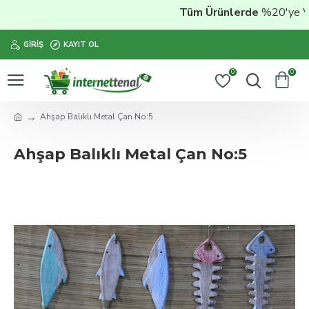
Tüm Ürünlerde
%20'ye Vara
GIRIŞ
KAYIT OL
0
0
Ahşap Balıklı Metal Çan No:5
Ahşap Balıklı Metal Çan No:5