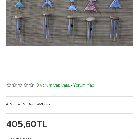
0 yorum yapılmış.
-
Yorum Yap
Model:
MT3-KH-WIBI-5
405,60TL