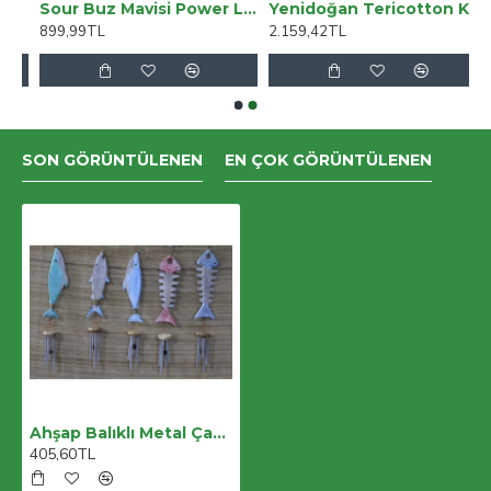
Sour Buz Mavisi Power Likralı Süper Yüksek Bel Salaş Jeans Palazzo Pantolon
Yenidoğan Tericotton Kumaş Multi Mevsimlik Bebek Battaniyesi Kundak
899,99TL
2.159,42TL
SON GÖRÜNTÜLENEN
EN ÇOK GÖRÜNTÜLENEN
Ahşap Balıklı Metal Çan No:5
405,60TL