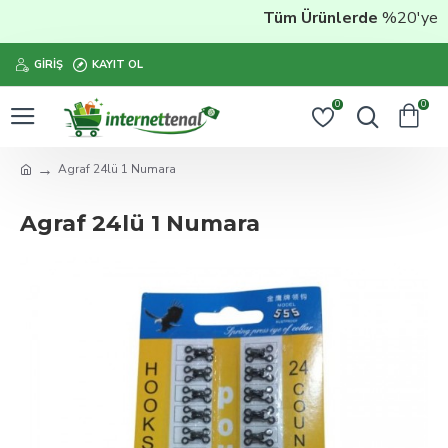
Tüm Ürünlerde
%20'ye Var
GIRIŞ
KAYIT OL
0
0
Agraf 24lü 1 Numara
Agraf 24lü 1 Numara