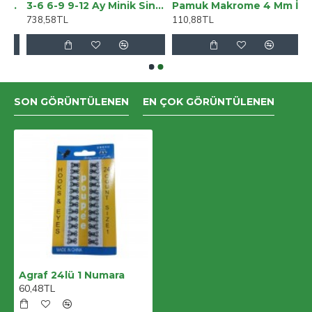
Mutfak Masa Takımı - Indiana Wood Krem
3-6 6-9 9-12 Ay Minik Sincap Nakışlı Şapkalı Uzun Kollu Sweatli 3lü Kız Bebek Takımı
Pamuk Makrome 4 Mm İp Beyaz
738,58TL
110,88TL
SON GÖRÜNTÜLENEN
EN ÇOK GÖRÜNTÜLENEN
Agraf 24lü 1 Numara
60,48TL