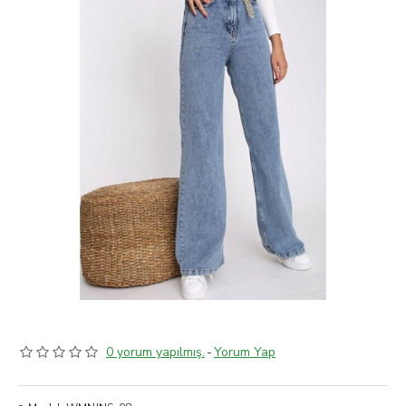
0 yorum yapılmış.
-
Yorum Yap