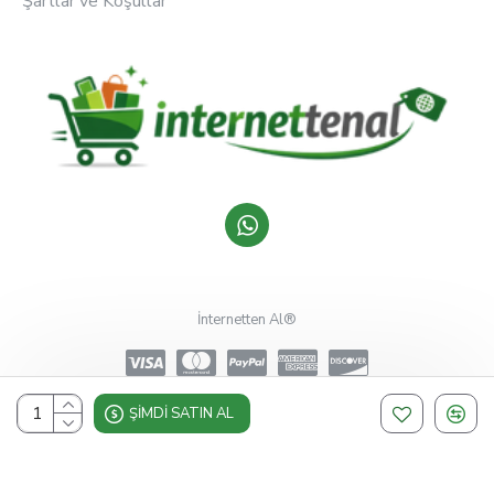
Şartlar ve Koşullar
İnternetten Al®
ŞIMDI SATIN AL
Design, Hosting & Support By Shopgez.com