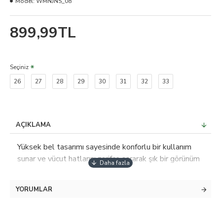
Model:
WMNJNS_08
899,99TL
Seçiniz
26
27
28
29
30
31
32
33
AÇIKLAMA
Yüksek bel tasarımı sayesinde konforlu bir kullanım
sunar ve vücut hatlarını zarifçe sararak şık bir görünüm
sağlar; Düz deseniyle sade ve zamansız bir stil yaratır,
her türlü üst giyimle kolayca kombinlenebilir; Günlük
YORUMLAR
kullanıma uygun casual tasarımıyla rahatlığı ve şıklığı
bir arada sunar; Regular boy kesimi ile farklı vücut
tiplerine uyum sağlar ve rahat hareket etme olanağı