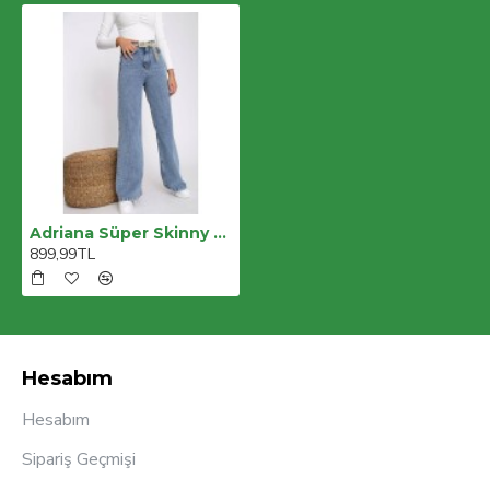
Adriana Süper Skinny B.e.m.m.e.y.a.z Beyaz Jean Pantolon (toparlayıcı Özellik) Dar Kalıp
899,99TL
Hesabım
Hesabım
Sipariş Geçmişi