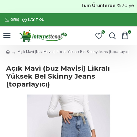
Tüm Ürünlerde
%20'ye Var
GIRIŞ
KAYIT OL
0
0
Açık Mavi (buz Mavisi) Likralı Yüksek Bel Skinny Jeans (toparlayıcı)
Açık Mavi (buz Mavisi) Likralı
Yüksek Bel Skinny Jeans
(toparlayıcı)