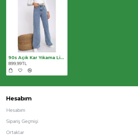
90s Açık Kar Yıkama Likralı Süper Yüksek Bel Salaş Jeans Palazzo Pantolon Wide Leg
899,99TL
Hesabım
Hesabım
Sipariş Geçmişi
Ortaklar