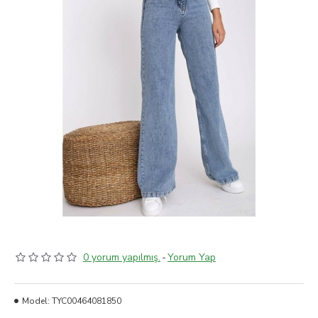
0 yorum yapılmış.
-
Yorum Yap
Model:
TYC00464081850