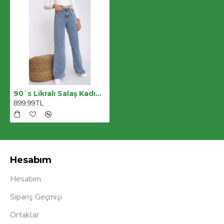
90`s Likralı Salaş Kadın Orta Kar Mavi Süper Yüksek Bel Salaş Paça Denim Kot Pantolon
899,99TL
Hesabım
Hesabım
Sipariş Geçmişi
Ortaklar