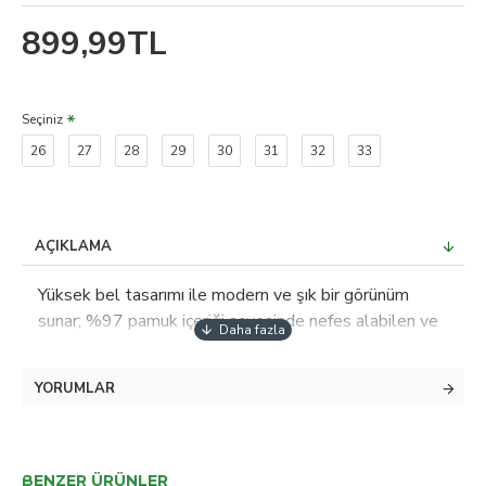
899,99TL
Seçiniz
26
27
28
29
30
31
32
33
AÇIKLAMA
Yüksek bel tasarımı ile modern ve şık bir görünüm
sunar; %97 pamuk içeriği sayesinde nefes alabilen ve
konforlu bir kullanım sağlar; Esnek yapısı ile gün boyu
rahat hareket etme olanağı tanır; Düz paça kesimi ve
YORUMLAR
boru paça tasarımı, klasik jean tarzını modern bir
dokunuşla buluşturur; 5 cepli yapısı günlük eşyalarınız
için pratik saklama alanları sunar; Young
koleksiyonunun dinamik ruhunu yansıtan trend bir stil
BENZER ÜRÜNLER