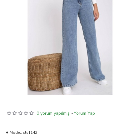
0 yorum yapılmış.
-
Yorum Yap
Model:
sls1142