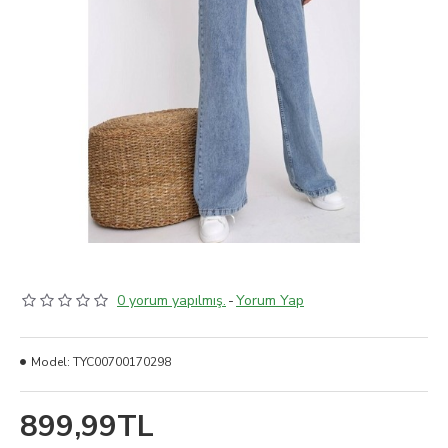
0 yorum yapılmış.
-
Yorum Yap
Model:
TYC00700170298
899,99TL