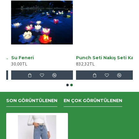
d Ikon Siyah Skinny Jeans Kot Pantolon (SİMSİYAH)
Su Feneri
Punch Seti Nakış Seti Kasnaklı Kendin Yap Seti Seri 7
30,00TL
832,32TL
SON GÖRÜNTÜLENEN
EN ÇOK GÖRÜNTÜLENEN