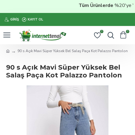
Tüm Ürünlerde
%20'ye Vara
GIRIŞ
KAYIT OL
0
0
90 s Açık Mavi Süper Yüksek Bel Salaş Paça Kot Palazzo Pantolon
90 s Açık Mavi Süper Yüksek Bel
Salaş Paça Kot Palazzo Pantolon