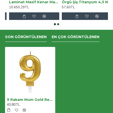
ka Kapak RST1 Siyah
Laminat Masif Kenar Masa Tablası (70X120) - Indiana Shesman
Örgü Şiş Titanyum 4,5 Numara 35 Cm
10.650,29TL
57,60TL
SON GÖRÜNTÜLENEN
EN ÇOK GÖRÜNTÜLENEN
9 Rakam Mum Gold Renk
40,80TL