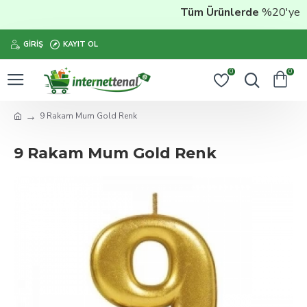
Tüm Ürünlerde
%20'ye Var
GIRIŞ
KAYIT OL
0
0
9 Rakam Mum Gold Renk
9 Rakam Mum Gold Renk