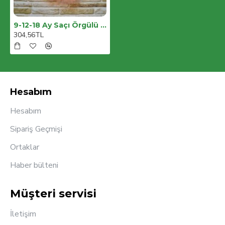
9-12-18 Ay Saçı Örgülü Kız Nakışlı Kurdelalı Kısa Kollu Tütü Etek 2li Kız Bebek Takımı
304,56TL
Hesabım
Hesabım
Sipariş Geçmişi
Ortaklar
Haber bülteni
Müşteri servisi
İletişim