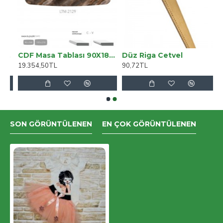
PH03 Açık Kahve
CDF Masa Tablası 90X180 - DCLTM2129
Düz Riga Cetvel
19.354,50TL
90,72TL
SON GÖRÜNTÜLENEN
EN ÇOK GÖRÜNTÜLENEN