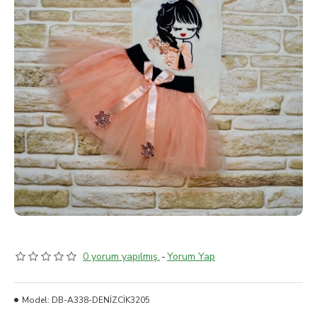
0 yorum yapılmış.
-
Yorum Yap
Model:
DB-A338-DENİZCİK3205