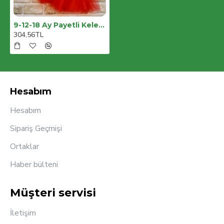
9-12-18 Ay Payetli Kelebek Nakışlı Taçlı Kısa Kollu Tütü Etek 3lü Kız Bebek Takımı
304,56TL
Hesabım
Hesabım
Sipariş Geçmişi
Ortaklar
Haber bülteni
Müşteri servisi
İletişim