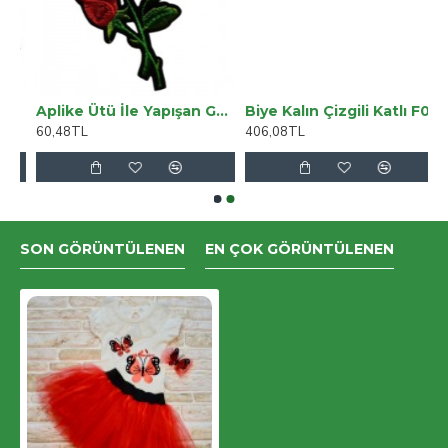
XDS665DS
Aplike Ütü İle Yapışan Gül Büyük Arma 15x5 Cm
Biye Kalın Çizgili Katlı F04 Lacivert 2 Cm 25 Metre %65 Koton %35 Polyester
60,48TL
406,08TL
SON GÖRÜNTÜLENEN
EN ÇOK GÖRÜNTÜLENEN