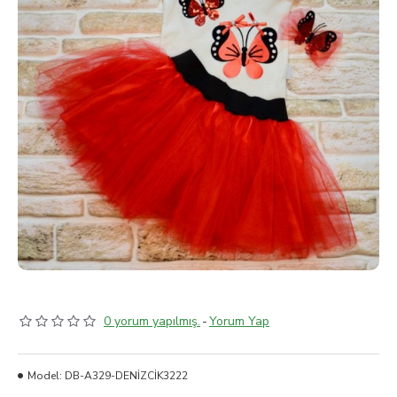
0 yorum yapılmış.
-
Yorum Yap
Model:
DB-A329-DENİZCİK3222