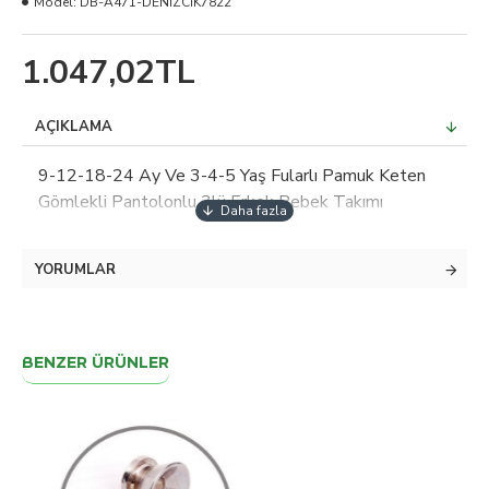
Model:
DB-A471-DENİZCİK7822
1.047,02TL
AÇIKLAMA
9-12-18-24 Ay Ve 3-4-5 Yaş Fularlı Pamuk Keten
Gömlekli Pantolonlu 3lü Erkek Bebek Takımı
YORUMLAR
BENZER ÜRÜNLER