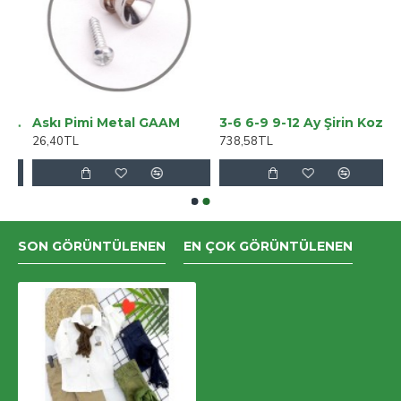
ralı Kargo Cep Palazzo Wide Leg Arka Cepsiz
Askı Pimi Metal GAAM
3-6 6-9 9-12 Ay Şirin Kozmonot Nakışlı Şapkalı Uzun Kollu Zıbınlı 3lü Kız-erkek Bebek Takımı
26,40TL
738,58TL
SON GÖRÜNTÜLENEN
EN ÇOK GÖRÜNTÜLENEN