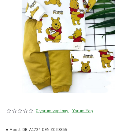
0 yorum yapılmış.
-
Yorum Yap
Model:
DB-A1724-DENİZCİK8355