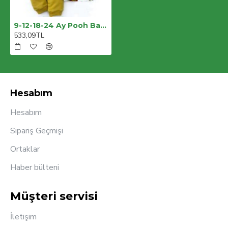
9-12-18-24 Ay Pooh Baskılı Yaka Çıtçıtlı Uzun Kollu Sweatli 2li Kız Erkek Bebek Takımı
533,09TL
Hesabım
Hesabım
Sipariş Geçmişi
Ortaklar
Haber bülteni
Müşteri servisi
İletişim