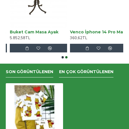
dallar 3.5cm (10lu Set-10 Paket)
Buket Cam Masa Ayak
Venco İphone 14 Pro Max Brand Kapak - Gümüş
5.852,58TL
360,62TL
SON GÖRÜNTÜLENEN
EN ÇOK GÖRÜNTÜLENEN