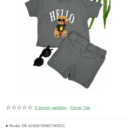
0 yorum yapılmış.
-
Yorum Yap
Model:
DB-A1829-DENİZCİK9321