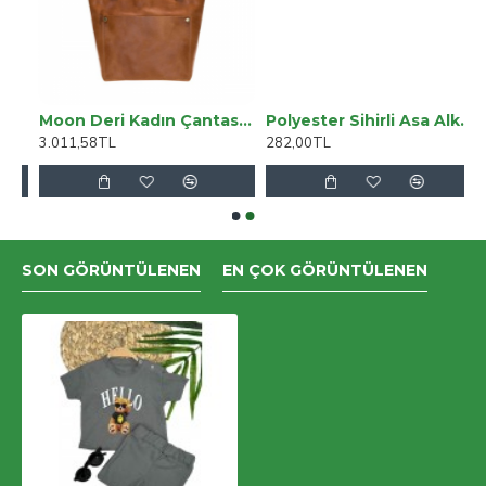
ş Paça Kot Pantolon
Moon Deri Kadın Çantası Orta Boy G19 Taba
Polyester Sihirli Asa Alk2378
3.011,58TL
282,00TL
SON GÖRÜNTÜLENEN
EN ÇOK GÖRÜNTÜLENEN