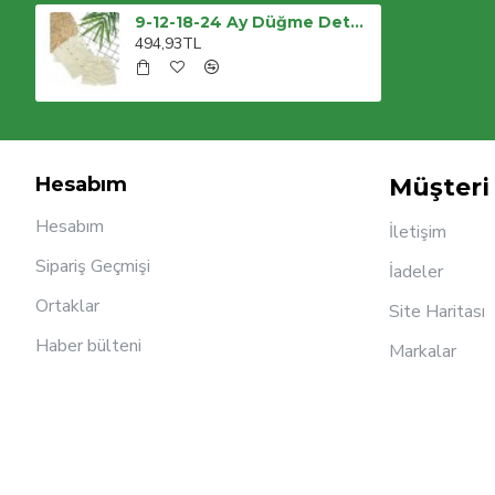
9-12-18-24 Ay Düğme Detaylı Çizgili Müslin Kumaş Yazlık 2li Erkek Bebek Takımı
494,93TL
Hesabım
Müşteri 
Hesabım
İletişim
Sipariş Geçmişi
İadeler
Ortaklar
Site Haritası
Haber bülteni
Markalar