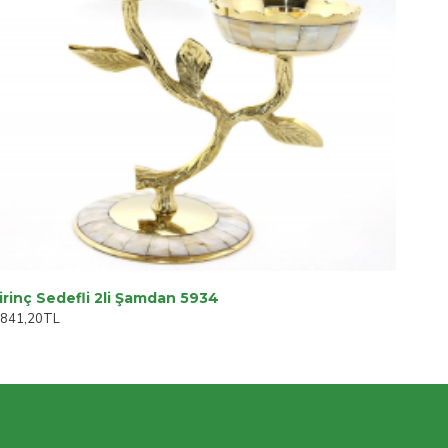
irinç Sedefli 2li Şamdan 5934
.841,20TL