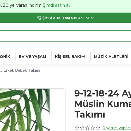
 Varan İndirim
Şimdi satın al
ŞIMDI ARA:(+90) 545 372 73 72
ONIK
EV VE YAŞAM
KIŞISEL BAKIM
MÜZIK ALETLERI
li Erkek Bebek Takımı
9-12-18-24 A
Müslin Kuma
Takımı
0 yorum yapılmı