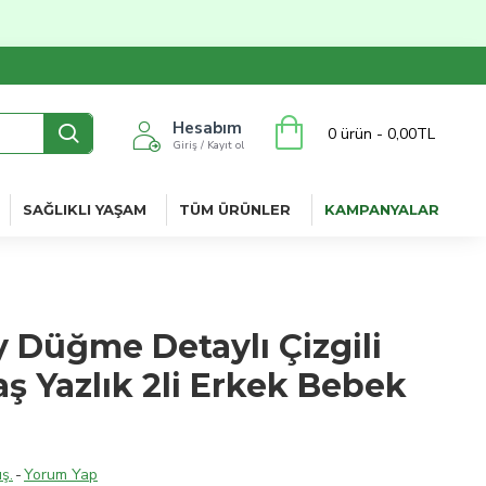
Hesabım
0 ürün - 0,00TL
Giriş / Kayıt ol
SAĞLIKLI YAŞAM
TÜM ÜRÜNLER
KAMPANYALAR
y Düğme Detaylı Çizgili
ş Yazlık 2li Erkek Bebek
ş.
-
Yorum Yap