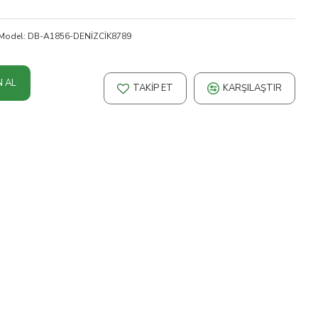
Model:
DB-A1856-DENİZCİK8789
N AL
TAKIP ET
KARŞILAŞTIR