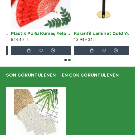
rTag Uyumlu Deri Anahtarlık, LEO NE Kahve
Plastik Pullu Kumaş Yelpaze 12li Kırmızı
Karanfil Laminat Gold Yuvarlak Masa Q90 - Beyaz
644,40TL
13.949,04TL
SON GÖRÜNTÜLENEN
EN ÇOK GÖRÜNTÜLENEN