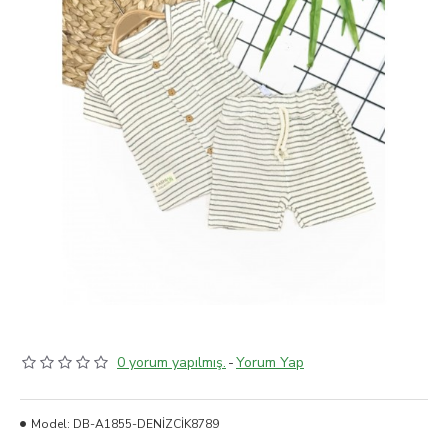
0 yorum yapılmış.
-
Yorum Yap
Model:
DB-A1855-DENİZCİK8789