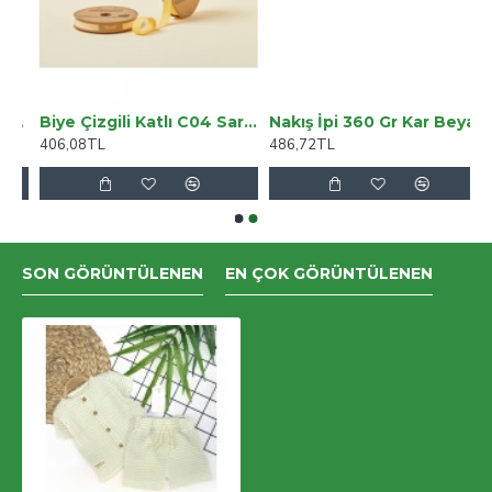
ma Yapmayan 1 Adet Berjer Koltuk Örtüsü
Biye Çizgili Katlı C04 Sarı 2 Cm 25 Metre %65 Koton %35 Polyester
Nakış İpi 360 Gr Kar Beyaz
406,08TL
486,72TL
SON GÖRÜNTÜLENEN
EN ÇOK GÖRÜNTÜLENEN