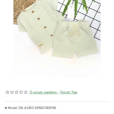
0 yorum yapılmış.
-
Yorum Yap
Model:
DB-A1853-DENİZCİK8789