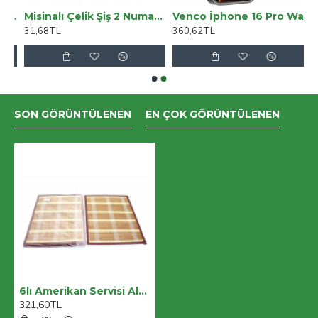
 Saplı Dantel Tığ 6 Numara
Misinalı Çelik Şiş 2 Numara 60 Cm
Venco İphone 16 Pro Wave Kapak - Derin Mor
31,68TL
360,62TL
SON GÖRÜNTÜLENEN
EN ÇOK GÖRÜNTÜLENEN
6lı Amerikan Servisi Alk2168
321,60TL