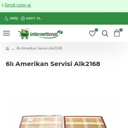
Şimdi satın al
GIRIŞ
KAYIT OL
0
0
6lı Amerikan Servisi Alk2168
6lı Amerikan Servisi Alk2168