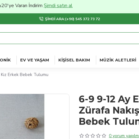
aran İndirim
Şimdi satın al
ŞIMDI ARA:(+90) 545 372 73 72
ONIK
EV VE YAŞAM
KIŞISEL BAKIM
MÜZIK ALETLERI
u Kız Erkek Bebek Tulumu
6-9 9-12 Ay 
Zürafa Nakış
Bebek Tulu
0 yorum yapılmı