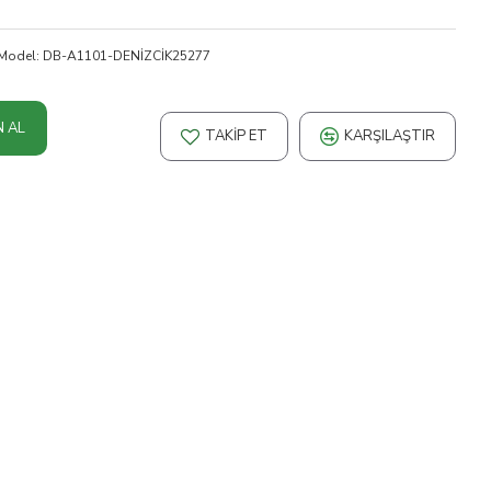
Model:
DB-A1101-DENİZCİK25277
N AL
TAKIP ET
KARŞILAŞTIR