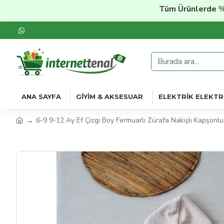
Tüm Ürünlerde
%20'ye V
ANA SAYFA
GIYIM & AKSESUAR
ELEKTRIK ELEKTR
6-9 9-12 Ay Ef Çizgi Boy Fermuarlı Zürafa Nakışlı Kapşonl