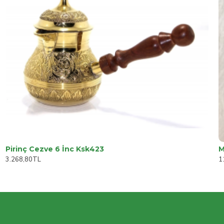
Pirinç Cezve 6 İnc Ksk423
M
3.268,80TL
1