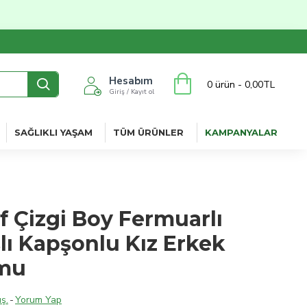
Hesabım
0 ürün - 0,00TL
Giriş / Kayıt ol
SAĞLIKLI YAŞAM
TÜM ÜRÜNLER
KAMPANYALAR
Ef Çizgi Boy Fermuarlı
lı Kapşonlu Kız Erkek
mu
ş.
-
Yorum Yap