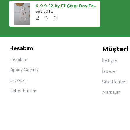
6-9 9-12 Ay Ef Çizgi Boy Fermuarlı Zürafa Nakışlı Kapşonlu Kız Erkek Bebek Tulumu
685,30TL
Hesabım
Müşteri 
Hesabım
İletişim
Sipariş Geçmişi
İadeler
Ortaklar
Site Haritası
Haber bülteni
Markalar