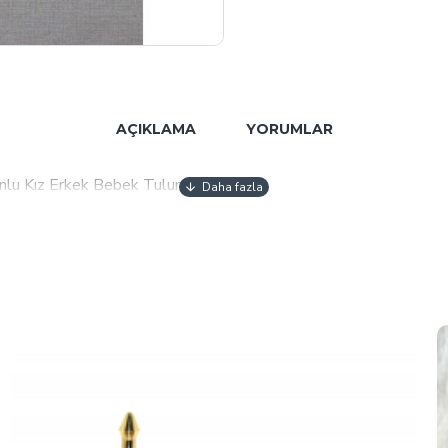
AÇIKLAMA
YORUMLAR
onlu Kız Erkek Bebek Tulumu