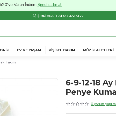
e Varan İndirim
Şimdi satın al
ŞIMDI ARA:(+90) 545 372 73 72
ONIK
EV VE YAŞAM
KIŞISEL BAKIM
MÜZIK ALETLERI
ek Takımı
6-9-12-18 A
Penye Kuma
0 yorum yapılmı