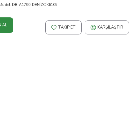
Model:
DB-A1790-DENİZCİK6105
N AL
TAKIP ET
KARŞILAŞTIR