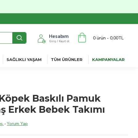
Hesabım
0 ürün - 0,00TL
Giriş / Kayıt ol
SAĞLIKLI YAŞAM
TÜM ÜRÜNLER
KAMPANYALAR
y Köpek Baskılı Pamuk
ş Erkek Bebek Takımı
ş.
-
Yorum Yap