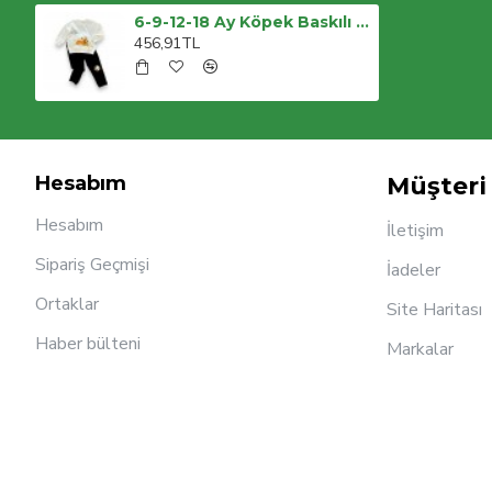
6-9-12-18 Ay Köpek Baskılı Pamuk Penye Kumaş Erkek Bebek Takımı
456,91TL
Hesabım
Müşteri 
Hesabım
İletişim
Sipariş Geçmişi
İadeler
Ortaklar
Site Haritası
Haber bülteni
Markalar