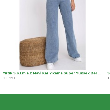
Yırtık S.o.l.m.a.z Mavi Kar Yıkama Süper Yüksek Bel Salaş Jean Pantolon. (süper Yüksek) Wide Leg
S
899,99TL
1