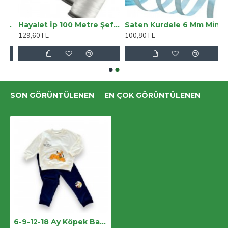
yol Kot Yüksek Bel Solmaz Orta Mavi Pantolon Jean
Hayalet İp 100 Metre Şeffaf 5 Adet
Saten Kurdele 6 Mm Mint 10 Metre
129,60TL
100,80TL
SON GÖRÜNTÜLENEN
EN ÇOK GÖRÜNTÜLENEN
6-9-12-18 Ay Köpek Baskılı Pamuk Penye Kumaş Erkek Bebek Takımı