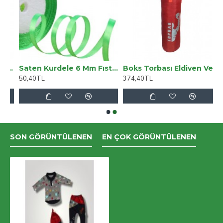
istro Ayak BY-5009
Saten Kurdele 6 Mm Fıstık Yeşili 5 Metre
Boks Torbası Eldiven Ve Karabina Hediyeli İçi Dolu 60x22cm Kırmızı
50,40TL
374,40TL
SON GÖRÜNTÜLENEN
EN ÇOK GÖRÜNTÜLENEN