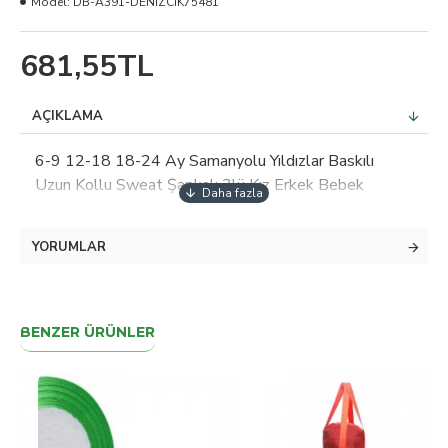
Model:
DB-A391-DENİZCİK75481
681,55TL
AÇIKLAMA
6-9 12-18 18-24 Ay Samanyolu Yıldızlar Baskılı
Uzun Kollu Sweat Şapkalı 3lü Kız Erkek Bebek
Takımı
YORUMLAR
BENZER ÜRÜNLER