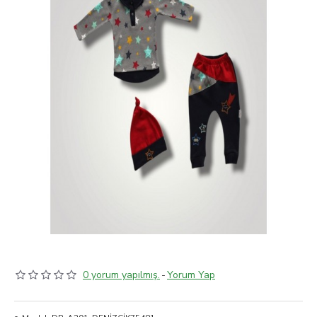
0 yorum yapılmış.
-
Yorum Yap