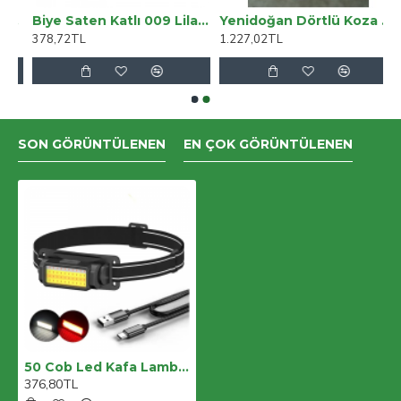
ntolon (SİMSİYAH)
Biye Saten Katlı 009 Lila 2 Cm 25 Metre %100 Polyester
Yenidoğan Dörtlü Koza Dantelli Kız Kundak Bebek Battaniyesi
378,72TL
1.227,02TL
SON GÖRÜNTÜLENEN
EN ÇOK GÖRÜNTÜLENEN
50 Cob Led Kafa Lambası Wt-650
376,80TL