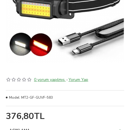
0 yorum yapılmış.
-
Yorum Yap
Model:
MT2-GF-GUVF-583
376,80TL