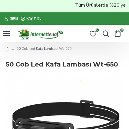
Tüm Ürünlerde
%20'ye Vara
GIRIŞ
KAYIT OL
0
0
50 Cob Led Kafa Lambası Wt-650
50 Cob Led Kafa Lambası Wt-650