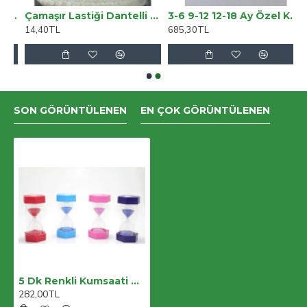
 Lastikli Kayma Yapmayan 3 Kişilik Tekli Kanepe Örtüsü
Çamaşır Lastiği Dantelli 1 Cm 1 Metre Ekru
3-6 9-12 12-18 Ay Özel Kuvvetler Nakışlı Bere Şapkalı Kız Erkek Bebek Tulumu
14,40TL
685,30TL
SON GÖRÜNTÜLENEN
EN ÇOK GÖRÜNTÜLENEN
5 Dk Renkli Kumsaati Alk1112
282,00TL