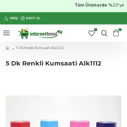
Tüm Ürünlerde
%20'ye Vara
GIRIŞ
KAYIT OL
0
0
5 Dk Renkli Kumsaati Alk1112
5 Dk Renkli Kumsaati Alk1112