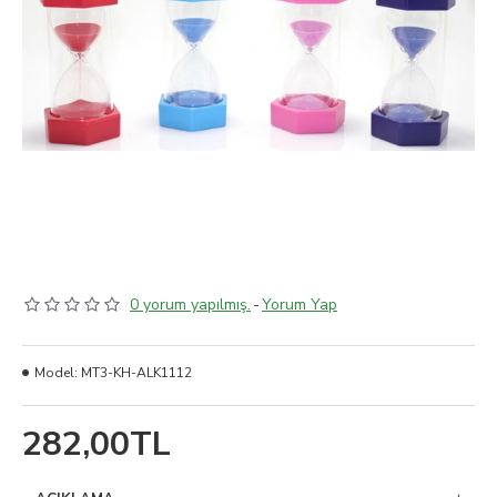
0 yorum yapılmış.
-
Yorum Yap
Model:
MT3-KH-ALK1112
282,00TL